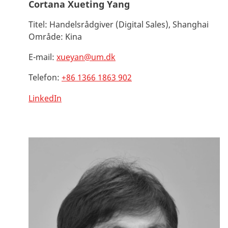
Cortana Xueting Yang
Titel:
Handelsrådgiver (Digital Sales), Shanghai
Område:
Kina
E-mail:
xueyan@um.dk
Telefon:
+86 1366 1863 902
LinkedIn