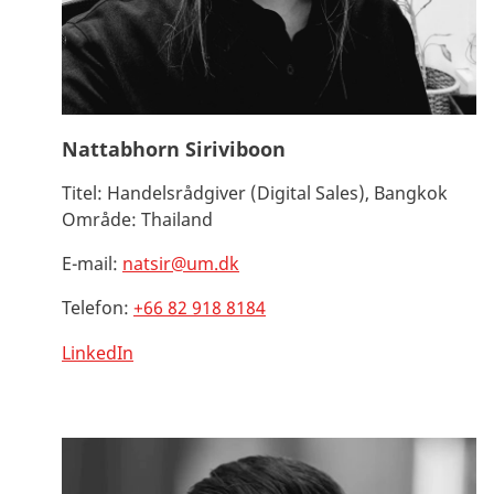
Nattabhorn Siriviboon
Titel:
Handelsrådgiver (Digital Sales), Bangkok
Område:
Thailand
E-mail:
natsir@um.dk
Telefon:
+66 82 918 8184
LinkedIn