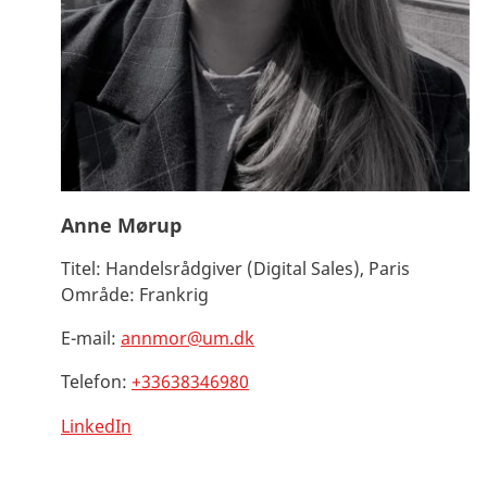
Anne Mørup
Titel:
Handelsrådgiver (Digital Sales), Paris
Område:
Frankrig
E-mail:
annmor@um.dk
Telefon:
+33638346980
LinkedIn