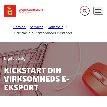
Fold søgefelt ud
Menu
Gå til forsiden
Forside
Services
Gammelt
Kickstart din virksomheds e-eksport
Digitalt Salg
Kickstart din
virksomheds e-
eksport