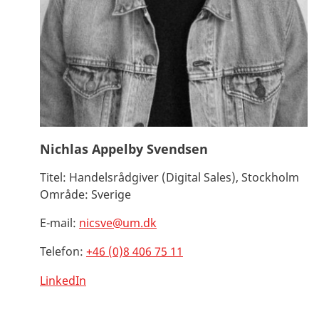
Nichlas Appelby Svendsen
Titel:
Handelsrådgiver (Digital Sales), Stockholm
Område:
Sverige
E-mail:
nicsve@um.dk
Telefon:
+46 (0)8 406 75 11
LinkedIn