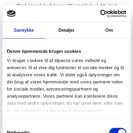
Titel:
Handelsrådgiver (Digital Sales), Madrid
Område:
Spanien
E-mail:
larhof@um.dk
Samtykke
Detaljer
Om
Telefon:
+34 663554478
LinkedIn
Denne hjemmeside bruger cookies
Vi bruger cookies til at tilpasse vores indhold og
annoncer, til at vise dig funktioner til sociale medier og til
at analysere vores trafik. Vi deler også oplysninger om
din brug af vores hjemmeside med vores partnere inden
for sociale medier, annonceringspartnere og
analysepartnere. Vores partnere kan kombinere disse
data med andre oplysninger, du har givet dem, eller som
de har indsamlet fra din brug af deres tjenester.
S
Nødvendig