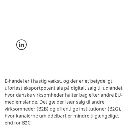
The Trade Council kan hjælpe din virksomhed med at
kickstarte eller udvide din e-eksport. Digitalt salg kan
give din virksomhed direkte adgang til et stort antal
nye eksportmarkeder og en international
vækstskalering.
Del på LinkedIn
E-handel er i hastig vækst, og der er et betydeligt
uforløst eksportpotentiale på digitalt salg til udlandet,
hvor danske virksomheder halter bag efter andre EU-
medlemslande. Det gælder især salg til andre
virksomheder (B2B) og offentlige institutioner (B2G),
hvor kanalerne umiddelbart er mindre tilgængelige,
end for B2C.