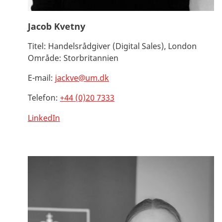
Jacob Kvetny
Titel:
Handelsrådgiver (Digital Sales), London
Område:
Storbritannien
E-mail:
jackve@um.dk
Telefon:
+44 (0)20 7333
LinkedIn