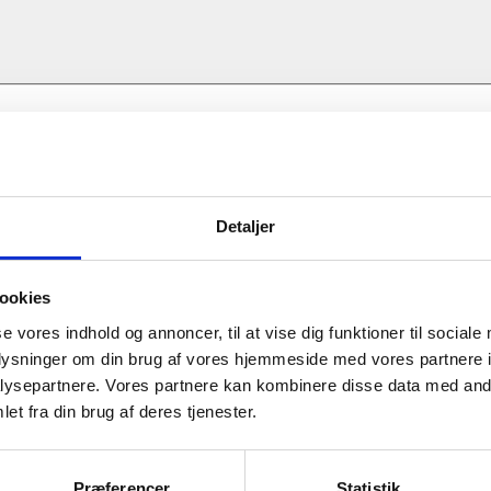
000
r vi inddelt vores Privatlivspolitik i forskellige afsn
samarbejdspartner eller person med tilknytning til di
m du bruger vores websites og/eller modtager marke
sesrådgiver kan kontaktes her:
lder forskellige dele af politikken for dig.
dør, samarbejdspartner eller person med tilknytni
ggør eller viderebringer som udgangspunkt ikke dine p
965
konsulent):
samtykke, medmindre det er nødvendigt for at fuldfør
endigt for at sikre overholdelse af gældende dansk l
dling:
Detaljer
il det dog være nødvendigt at viderebringe dine oplys
448 København K
se venligst vores
Cookiepolitik
. Hvis cookies indebær
or at kunne levere vores varer eller tjenesteydelser t
handler personoplysninger om kunder, leverandører 
l det fremgå af vores Cookiepolitik og/eller denne Pr
nytning til disse, f.eks. medarbejdere eller konsulent
ookies
lede apps
rbejde om indgåelse/efterlevelse/opfyldelse af aft
se vores indhold og annoncer, til at vise dig funktioner til sociale
anisation, du er tilknyttet (f.eks. som medarbejder 
oplysninger om din brug af vores hjemmeside med vores partnere i
nger fra dig.
ysepartnere. Vores partnere kan kombinere disse data med andr
mlet via Udenrigsministeriet-udviklede apps se ven
et fra din brug af deres tjenester.
gsministeriet-apps.
http://um.dk/da/rejse-og-ophold/
sninger vi behandler:
handler-vi-dine-persondata
elige personoplysninger som navn, stilling, kontakt
Præferencer
Statistik