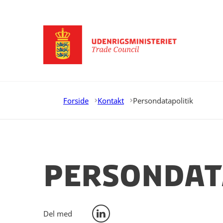
Gå til forsiden
Forside
Kontakt
Persondatapolitik
persondat
Del med
Del på LinkedIn