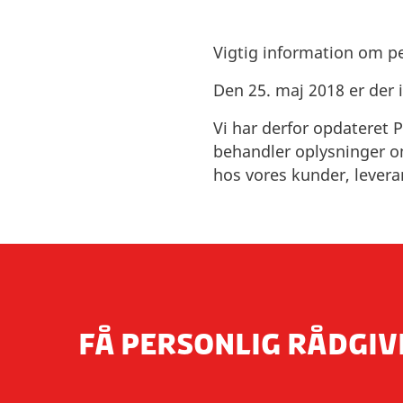
personoplysningerne
personoplysninger m
forud for dine inter
at:
Vigtig information om p
at retskrav kan fas
det pågældende t
Den 25. maj 2018 er der 
Du kan også gøre in
land/en virksomhe
profilering i forbi
tilstrækkeligt be
Vi har derfor opdateret P
personoplysningerne
behandler oplysninger om
der mellem os og
hos vores kunder, levera
Frivillighed:
standardbestemm
Når vi indsamler pers
at den pågældend
Hvis du ikke giver 
certificeringsor
formålene ovenfor,
virksomhedsregle
at vi ikke kan i
Du kan til enhver ti
kunne kommuniker
grundlaget for overf
FÅ PERSONLIG RÅDGIV
(f.eks. som medar
os, jf. pkt. 1.
at vi ikke kan e
Opbevaring: