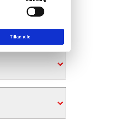
resse, e-mail og
 til vores behandling af
ontaktoplysninger i punkt
Tillad alle
yttet (fx som medarbejder
 Vi behandler alt data,
ed gældende lovgivning.
olitikker, -processer
 kontakter vi dig.
ystemer for
 mod at blive
se, og mod at
undlag:
herunder formålene med
ed den måde, vi behandler
n håndtere forespørgsler
6, stk. 1 (b))
, e-mail:
rtikel 6, stk. 1 (c)). I
e personoplysninger
se af personoplysninger
or og lignende i medfør
litik for at holde den