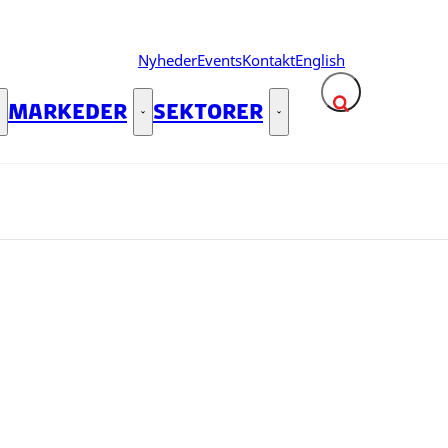
Nyheder
Events
Kontakt
English
MARKEDER
SEKTORER
Fold søgefelt ud
Indsigter - Flere links
Markeder - Flere links
Sektorer - Flere links
Luk