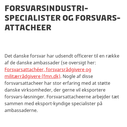
V
FORSVARSINDUSTRI-
e
SPECIALISTER OG FORSVARS-
n
l
ATTACHEER
i
g
s
t
Det danske forsvar har udsendt officerer til en række
t
af de danske ambassader (se oversigt her:
i
Forsvarsattachéer, forsvarsrådgivere og
l
militærrådgivere (fmn.dk)
. Nogle af disse
l
forsvarsattacheer har stor erfaring med at støtte
a
danske virksomheder, der gerne vil eksportere
d
forsvars-løsninger. Forsvarsattacheerne arbejder tæt
m
sammen med eksport-kyndige specialister på
a
ambassaderne.
r
k
e