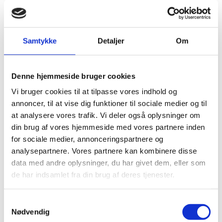
d
Etablere kontakt til indkøbere hos
e
forsvarsvirksomheder eller militære
t
myndigheder
t
Samtykke
Detaljer
Om
e
Være med til at gøre opmærksom på
i
jeres løsninger over for
n
Denne hjemmeside bruger cookies
forsvarsindustri-miljøet i det
d
pågældende land
Vi bruger cookies til at tilpasse vores indhold og
h
annoncer, til at vise dig funktioner til sociale medier og til
o
at analysere vores trafik. Vi deler også oplysninger om
l
Finde samarbejdspartnere, med
din brug af vores hjemmeside med vores partnere inden
d
henblik på salg, sourcing, innovation
for sociale medier, annonceringspartnere og
eller direkte investeringer
analysepartnere. Vores partnere kan kombinere disse
O
data med andre oplysninger, du har givet dem, eller som
p
Håndtere udfordringer med
de har indsamlet fra din brug af deres tjenester.
d
a
regelsæt, tilladelser og
té
certificeringer i et eksportmarked
r
S
s
Nødvendig
a
a