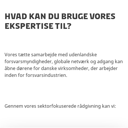
t
i
HVAD KAN DU BRUGE VORES
n
EKSPERTISE TIL?
g
c
o
o
k
Vores tætte samarbejde med udenlandske
i
forsvarsmyndigheder, globale netværk og adgang kan
e
åbne dørene for danske virksomheder, der arbejder
s
inden for forsvarsindustrien.
f
o
r
a
Gennem vores sektorfokuserede rådgivning kan vi:
t
s
e