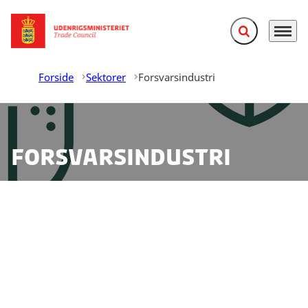
Fold søgefelt ud
Menu
Gå til forsiden
Forside
Sektorer
Forsvarsindustri
Forsvarsindustri
Stadig flere lande anvender mange flere penge på at
styrke deres forsvar. Det indebærer
forretningsmuligheder for en bred vifte af danske
virksomheder. Andre landes forsvar og
forsvarsvirksomheder efterspørger både militære,
dual-use og civile produkter og IT-løsninger.