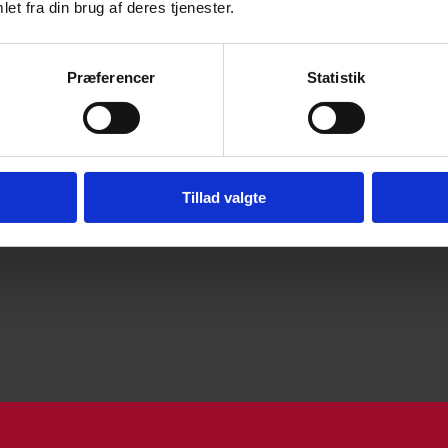
et fra din brug af deres tjenester.
Præferencer
Statistik
IT MARKED?
Tillad valgte
n på det specifikke marked, står Trade Council stadig 