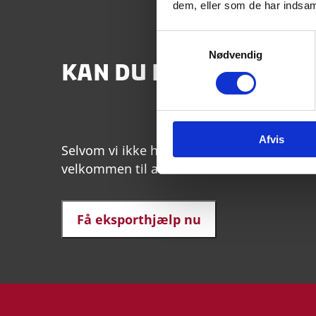
dem, eller som de har indsaml
S
Nødvendig
a
KAN DU IKKE FINDE D
m
t
y
k
Afvis
k
Selvom vi ikke har en handelsrepræsentatio
e
velkommen til at kontakte os her.
v
a
l
Få eksporthjælp nu
g