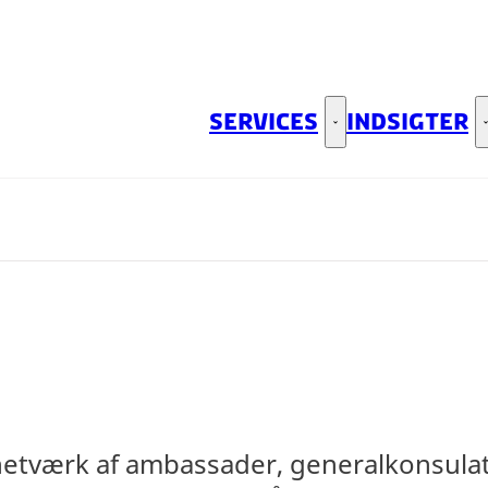
SERVICES
INDSIGTER
Services - Flere links
tværk af ambassader, generalkonsulater