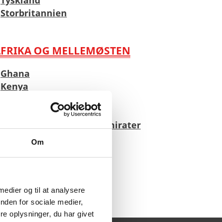
Storbritannien
AFRIKA OG MELLEMØSTEN
Ghana
Kenya
Nigeria
Sydafrika
De Forenede Arabiske Emirater
Israel
Om
Saudi Arabien
 medier og til at analysere
nden for sociale medier,
e oplysninger, du har givet