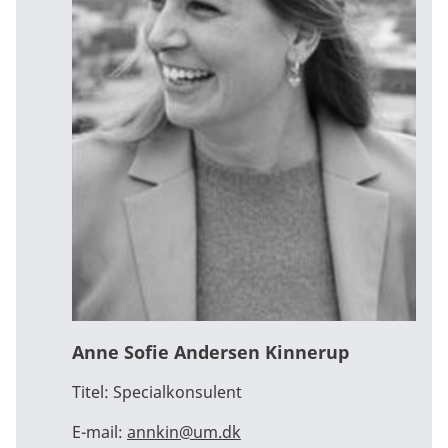
i
n
d
h
o
l
d
O
p
d
a
té
r
s
a
m
Anne Sofie Andersen Kinnerup
ty
k
k
Titel:
Specialkonsulent
e
E-mail:
annkin@um.dk