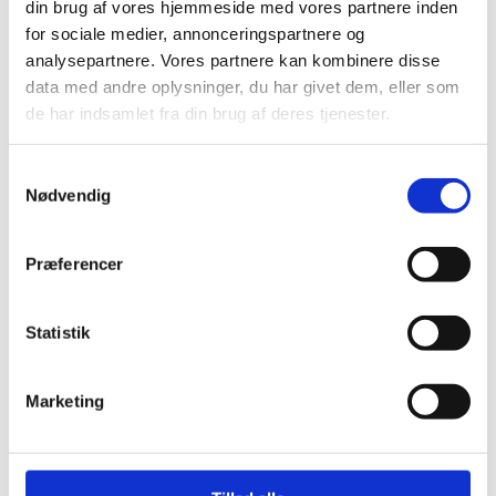
virksomhedernes lokale netværk.
din brug af vores hjemmeside med vores partnere inden
for sociale medier, annonceringspartnere og
analysepartnere. Vores partnere kan kombinere disse
data med andre oplysninger, du har givet dem, eller som
de har indsamlet fra din brug af deres tjenester.
SÅDAN HJÆLPER VI
S
Nødvendig
VIRKSOMHEDER
a
m
t
Præferencer
y
k
k
Statistik
e
V
v
HVAD KAN DU BRUGE VORES
Marketing
e
a
EKSPERTISE TIL?
n
l
l
g
i