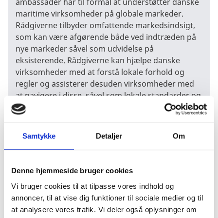
ambassader har til formål at understøtter danske
maritime virksomheder på globale markeder.
Rådgiverne tilbyder omfattende markedsindsigt,
som kan være afgørende både ved indtræden på
nye markeder såvel som udvidelse på
eksisterende. Rådgiverne kan hjælpe danske
virksomheder med at forstå lokale forhold og
regler og assisterer desuden virksomheder med
at navigere i disse, såvel som lokale standarder og
certificeringer med henblik på markedsadgang.
Ved handelshindringer eller bureaukratiske
udfordringer, kan sektorrådgiverne via deres
Samtykke
Detaljer
Om
lokale netværk og viden tilbyde problemløsning.
I visse lande kan personlige forbindelser og tillid
Denne hjemmeside bruger cookies
være vigtige for udvikling af forretningsrelationer.
Ved at forbinde danske maritime virksomheder
Vi bruger cookies til at tilpasse vores indhold og
med lokale partnere, kunder og myndigheder,
annoncer, til at vise dig funktioner til sociale medier og til
bistår rådgiverne med opbygning af
at analysere vores trafik. Vi deler også oplysninger om