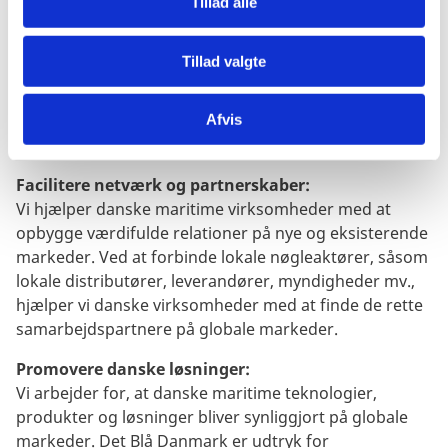
Tillad alle
g
s
Støtte i markedsadgang- og udfordringer:
Tillad valgte
t
Vi hjælper danske virksomheder med at navigere i
t
komplekse markedsforhold og assisterer med at løse
i
de udfordringer, der kan opstå i forbindelse med
Afvis
l
eksport og internationalt samarbejde.
l
a
Facilitere netværk og partnerskaber:
d
Vi hjælper danske maritime virksomheder med at
m
opbygge værdifulde relationer på nye og eksisterende
a
markeder. Ved at forbinde lokale nøgleaktører, såsom
r
lokale distributører, leverandører, myndigheder mv.,
k
hjælper vi danske virksomheder med at finde de rette
e
samarbejdspartnere på globale markeder.
t
Promovere danske løsninger:
i
Vi arbejder for, at danske maritime teknologier,
n
produkter og løsninger bliver synliggjort på globale
g
markeder. Det Blå Danmark er udtryk for
c