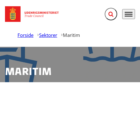
Fold søgefelt ud
Menu
Gå til forsiden
Forside
Sektorer
Maritim
Maritim
Danmark er et maritimt kraftcenter og en ledende,
international søfartsnation, som agerer grøn
accelerator for ambitiøse løsninger til den globale
maritime industri. I Danmark findes et stort antal
rederier, højteknologiske udstyrsproducenter,
værfter, skibsmæglere, havne og