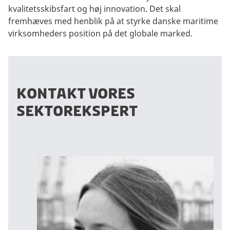
kvalitetsskibsfart og høj innovation. Det skal
o
fremhæves med henblik på at styrke danske maritime
o
virksomheders position på det globale marked.
k
i
e
s
f
KONTAKT VORES
o
SEKTOREKSPERT
r
a
t
s
e
d
e
t
t
e