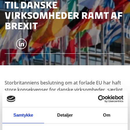
til danske
virksomheder ramt af
Brexit
Del på LinkedIn
Storbritanniens beslutning om at forlade EU har haft
store konsekvenser for danske virksomheder, særligt
SMV'er. Derfor er der blevet afsat penge til at
understøtte danske virksomheder, der har været
negativt påvirket af brexit, så deres eksport kan
Samtykke
Detaljer
Om
genoprettes og de negative konsekvenser af brexit
kan imødegås.