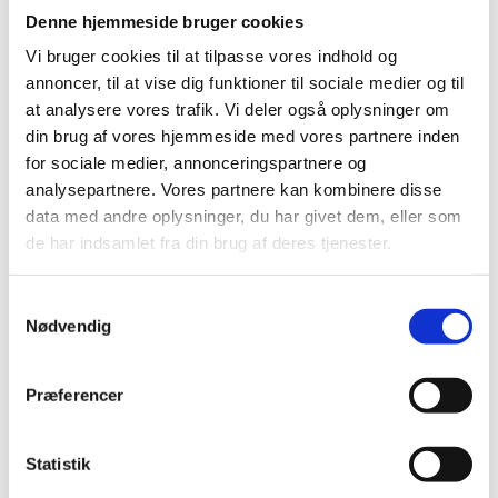
Denne hjemmeside bruger cookies
Hvis din virksomhed har oplevet stigende
omkostninger, mødt nye handelsbarrierer, tabt
Vi bruger cookies til at tilpasse vores indhold og
kommercielle muligheder eller direkte haft nedgang i
annoncer, til at vise dig funktioner til sociale medier og til
eksporten til Storbritannien som følge af brexit, kan
at analysere vores trafik. Vi deler også oplysninger om
du eksempelvis få støtte til omstilling til nye
din brug af vores hjemmeside med vores partnere inden
eksportmarkeder eller håndtering af de nye
for sociale medier, annonceringspartnere og
administrative byrder i Storbritannien.
analysepartnere. Vores partnere kan kombinere disse
data med andre oplysninger, du har givet dem, eller som
Det betyder konkret, at du kan benytte The Trade
de har indsamlet fra din brug af deres tjenester.
Councils eksportindsatser for SMV'er med endnu
større tilskud end hidtil og få særlig støtte til at
S
arrangere og deltage i erhvervsfremstød.
Nødvendig
a
m
Aktiviteterne kan fokusere på at genskabe eksport på
t
alle verdens markeder. Læs mere om de to muligheder
Præferencer
y
nedenfor.
k
k
Statistik
e