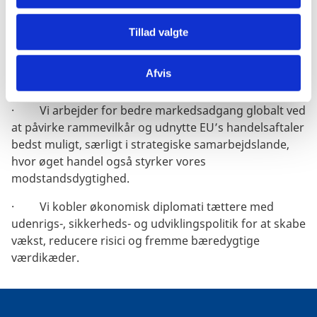
sundhed og life science, tech og digitalisering.
·
Vi styrker innovation, vækst og beskæftigelse
Tillad valgte
gennem de danske innovationscentre ved at bidrage
med viden, kommercialisering af forskning og
Afvis
internationalt samarbejde.
·
Vi arbejder for bedre markedsadgang globalt ved
at påvirke rammevilkår og udnytte EU’s handelsaftaler
bedst muligt, særligt i strategiske samarbejdslande,
hvor øget handel også styrker vores
modstandsdygtighed.
·
Vi kobler økonomisk diplomati tættere med
udenrigs-, sikkerheds- og udviklingspolitik for at skabe
vækst, reducere risici og fremme bæredygtige
værdikæder.