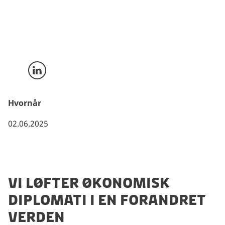
økonomisk diplomati. Et opdateret og målrettet
handlingskatalog, der hjælper danske virksomheder
med at navigere i en ny virkelighed og styrker
Danmarks økonomiske position.
Del på LinkedIn
Hvornår
02.06.2025
VI LØFTER ØKONOMISK
DIPLOMATI I EN FORANDRET
VERDEN