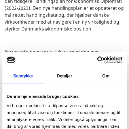
den tidligere Handlingsplan for Økonomisk Diplomati
(2022-2023). Den nye handlingsplan er et opdateret og
målrettet handlingskatalog, der hjælper danske
virksomheder med at navigere i en ny virkelighed og
styrker Danmarks økonomiske position.
Forudsætningen for at lykkes med den nye
handlingsplan er en whole-of tilgang, hvor alle spiller
med. Hvor det står klart, at økonomisk diplomati er en
opgave, der skal løftes på tværs af udenrigstjenesten,
Samtykke
Detaljer
Om
på tværs af centraladministrationen,
erhvervsfremmesystemet og i tæt samarbejde med
dansk erhvervsliv.
Denne hjemmeside bruger cookies
Vi bruger cookies til at tilpasse vores indhold og
annoncer, til at vise dig funktioner til sociale medier og til
Hovedlinjerne i Danmarks økonomiske diplomati-
at analysere vores trafik. Vi deler også oplysninger om
indsats er følgende:
din brug af vores hjemmeside med vores partnere inden