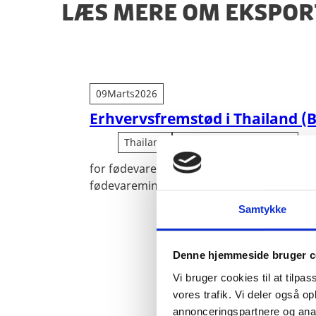
LÆS MERE OM EKSPO
09
Marts
2026
Erhvervsfremstød i Thailand (
Thailand
Landbrug Og Fødevarer
for fødevare og landbrugsaktører med del
fødevareministeren
Samtykke
Denne hjemmeside bruger c
Vi bruger cookies til at tilpas
vores trafik. Vi deler også 
annonceringspartnere og anal