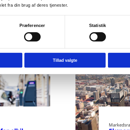
et fra din brug af deres tjenester.
Tha
Sydøstasi
inden for
Præferencer
Statistik
tjenester,
markant, 
Tillad valgte
Markedsra