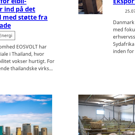
or elbil-
Ekspor
r ind på det
25.0
 med støtte fra
Danmark o
ade
med fokus
Energi
erhvervss
Sydafrika
ksomhed EOSVOLT har
inden for 
iale i Thailand, hvor
litet vokser hurtigt. For
ende thailandske virks...