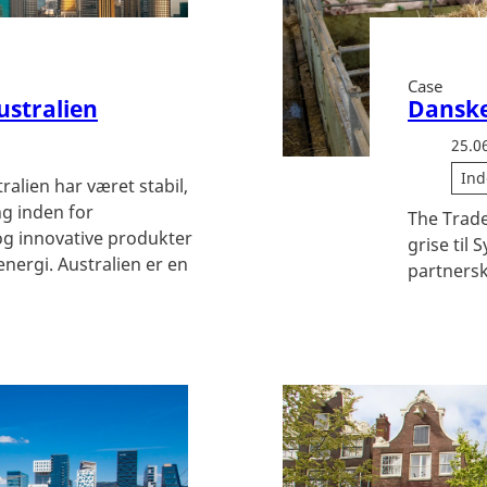
Case
stralien
Danske
25.0
Ind
ralien har været stabil,
g inden for
The Trade
og innovative produkter
grise til
energi. Australien er en
partnersk