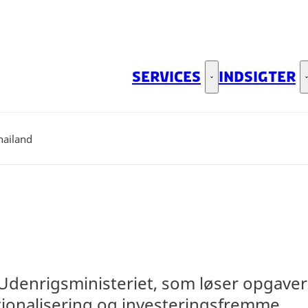
SERVICES
INDSIGTER
Services - Flere links
hailand
 Udenrigsministeriet, som løser opgaver
ationalisering og investeringsfremme.