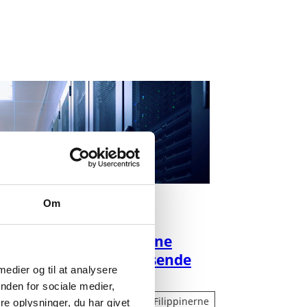
Om
yhed
fterspørgsel efter grønne
ger i Sydøstasiens voksende
 medier og til at analysere
ntersektor
nden for sociale medier,
1.2026
Indonesien
Malaysia
Filippinerne
e oplysninger, du har givet