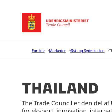
Gå til forsiden
Forside
Markeder
Øst- og Sydøstasien
T
Thailand
The Trade Council er den del af
for eksport, innovation, intern