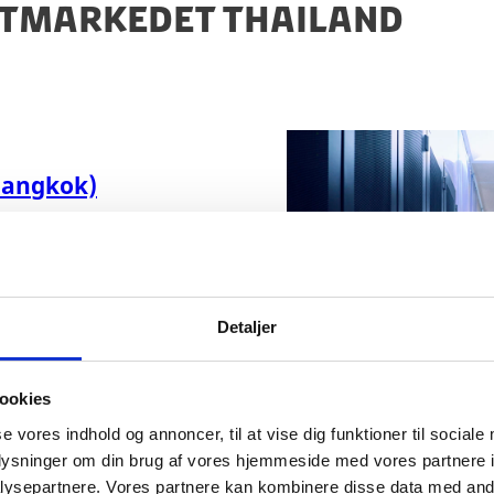
RTMARKEDET THAILAND
Bangkok)
tagelse af
Detaljer
Markedsn
Stor e
ookies
løsnin
se vores indhold og annoncer, til at vise dig funktioner til sociale
datace
oplysninger om din brug af vores hjemmeside med vores partnere i
22.0
ysepartnere. Vores partnere kan kombinere disse data med andr